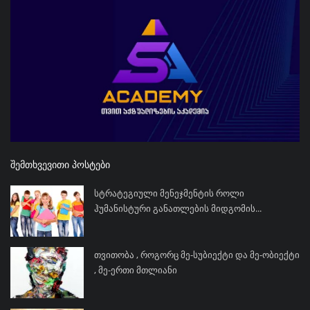
ᲨᲔᲛᲗᲮᲕᲔᲕᲘᲗᲘ ᲞᲝᲡᲢᲔᲑᲘ
სტრატეგიული მენეჯმენტის როლი
ჰუმანისტური განათლების მიდგომის...
თვითობა , როგორც მე-სუბიექტი და მე-ობიექტი
, მე-ერთი მთლიანი