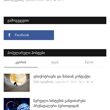
ნანა ალექსიძე
ივნისი 1, 2020
0
3273
ᲒᲐᲛᲝᲒᲕᲧᲔᲕᲘᲗ
Facebook
ᲞᲝᲞᲣᲚᲐᲠᲣᲚᲘ ᲞᲝᲡᲢᲔᲑᲘ
კვირის
თვის
წლის
ფსიქოტრავმა და მასთან კონტაქტი
ნანა ალექსიძე
იულისი 27, 2023
0
46
ნერვული სისტემის განვითარება
პრენატალური პერიოდიდან