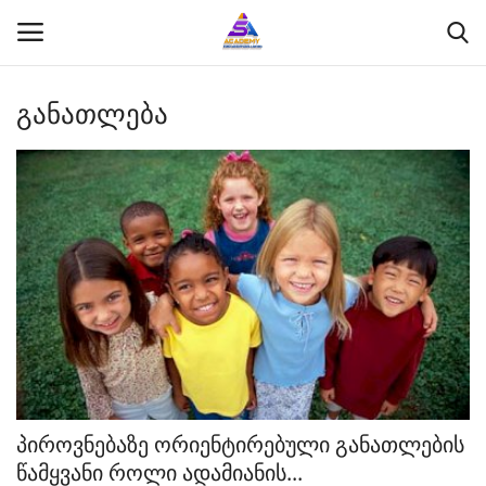
განათლება
შესვლა
რეგისტრაცია
მთავარი
განათლება
ფსიქოლოგია
სწავლება
გალერია
პიროვნებაზე ორიენტირებული განათლების
წამყვანი როლი ადამიანის...
ჩვენს შესახებ