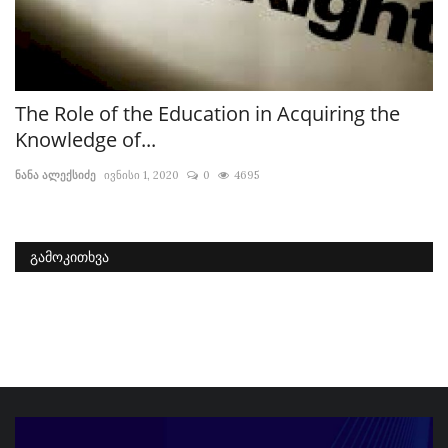
The Role of the Education in Acquiring the
რ
Knowledge of...
ი
ნანა ალექსიძე
ივნისი 1, 2020
0
4695
ნა
ᲒᲐᲛᲝᲙᲘᲗᲮᲕᲐ